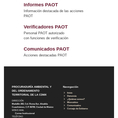
Informes PAOT
Información destacada de las acciones
PAOT
Verificadores PAOT
Personal PAOT autorizado
con funciones de verificación
Comunicados PAOT
Acciones destacadas PAOT
PROCURADURÍA AMBIENTAL Y
Navegación
DEL ORDENAMIENTO
Inicio
TERRITORIAL DE LA CDMX
Denuncia
¿Quiénes somos?
DIRECCIÓN
Micrositios
Medellín 202, Col. Roma Sur, Alcaldía
Comunicados
Cuauhtémoc, C.P. 06700, Ciudad de México
Consejo de Gobierno
WEB E-MAIL
Correo Institucional
TELÉFONO