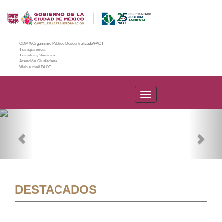
CDMX/Organismo Público Descentralizado/PAOT
Transparencia
Trámites y Servicios
Atención Ciudadana
Web e-mail PAOT
PAOT
Previous
Nex
DESTACADOS