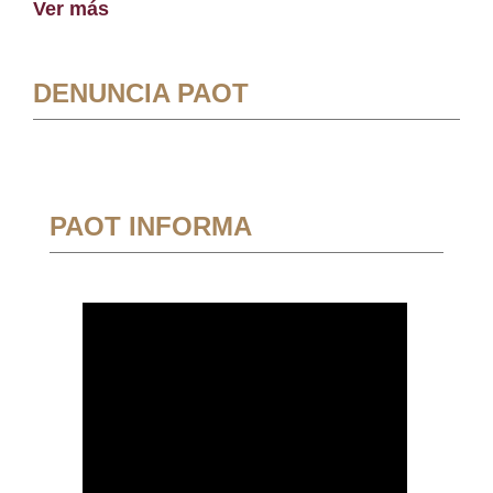
Ver más
DENUNCIA PAOT
PAOT INFORMA