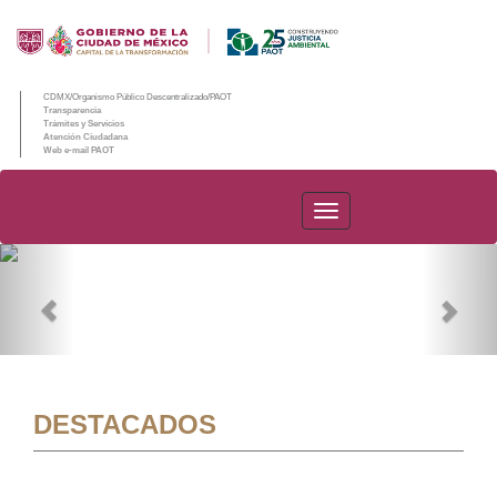
CDMX/Organismo Público Descentralizado/PAOT
Transparencia
Trámites y Servicios
Atención Ciudadana
Web e-mail PAOT
PAOT
Previous
Nex
DESTACADOS