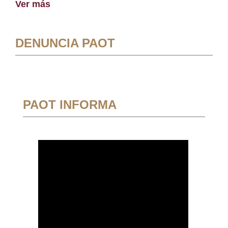
Ver más
DENUNCIA PAOT
PAOT INFORMA