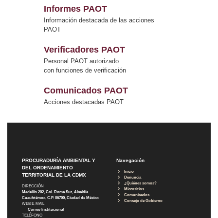
Informes PAOT
Información destacada de las acciones
PAOT
Verificadores PAOT
Personal PAOT autorizado
con funciones de verificación
Comunicados PAOT
Acciones destacadas PAOT
PROCURADURÍA AMBIENTAL Y
Navegación
DEL ORDENAMIENTO
Inicio
TERRITORIAL DE LA CDMX
Denuncia
¿Quiénes somos?
DIRECCIÓN
Micrositios
Medellín 202, Col. Roma Sur, Alcaldía
Comunicados
Cuauhtémoc, C.P. 06700, Ciudad de México
Consejo de Gobierno
WEB E-MAIL
Correo Institucional
TELÉFONO