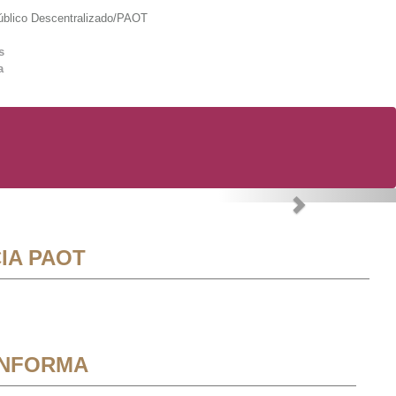
lico Descentralizado/PAOT
s
a
Next
IA PAOT
INFORMA