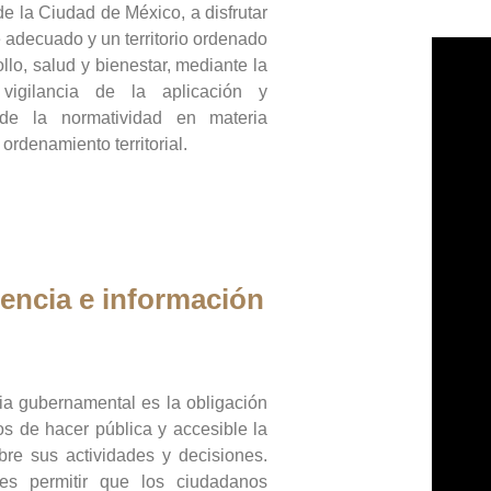
de la Ciudad de México, a disfrutar
 adecuado y un territorio ordenado
llo, salud y bienestar, mediante la
vigilancia de la aplicación y
 de la normatividad en materia
 ordenamiento territorial.
encia e información
ia gubernamental es la obligación
os de hacer pública y accesible la
bre sus actividades y decisiones.
es permitir que los ciudadanos