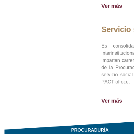
Ver más
Servicio 
Es consolid
interinstituci
imparten carre
de la Procura
servicio socia
PAOT ofrece.
Ver más
PROCURADURÍA