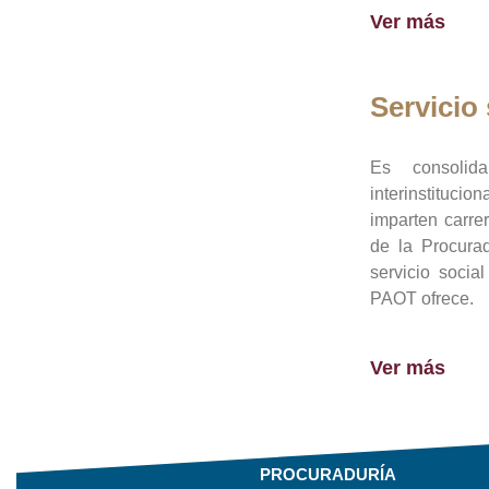
Ver más
Servicio 
Es consolid
interinstituci
imparten carre
de la Procura
servicio socia
PAOT ofrece.
Ver más
PROCURADURÍA