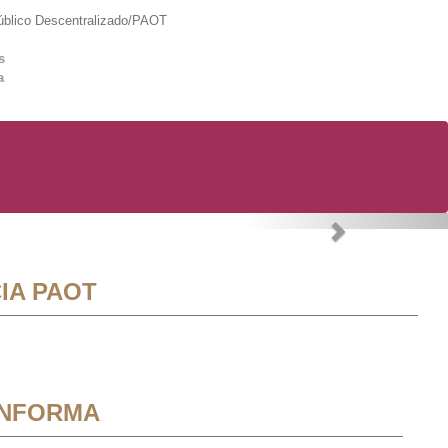
lico Descentralizado/PAOT
s
a
Next
IA PAOT
INFORMA