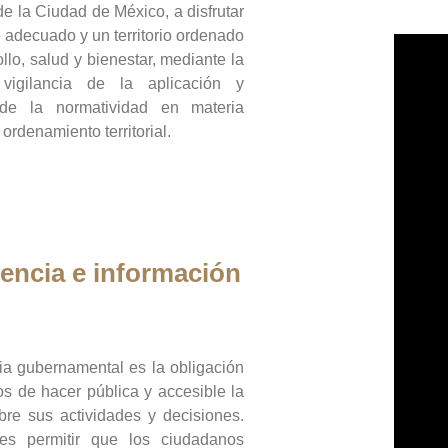
de la Ciudad de México, a disfrutar
 adecuado y un territorio ordenado
llo, salud y bienestar, mediante la
vigilancia de la aplicación y
 de la normatividad en materia
 ordenamiento territorial.
encia e información
ia gubernamental es la obligación
os de hacer pública y accesible la
bre sus actividades y decisiones.
es permitir que los ciudadanos