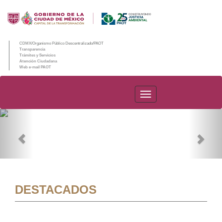
CDMX/Organismo Público Descentralizado/PAOT
Transparencia
Trámites y Servicios
Atención Ciudadana
Web e-mail PAOT
PAOT
Previous
Nex
DESTACADOS