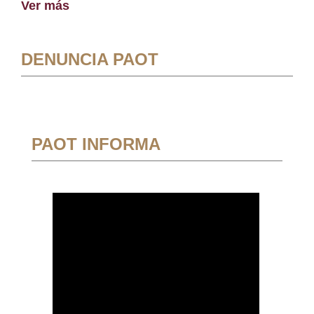
Ver más
DENUNCIA PAOT
PAOT INFORMA