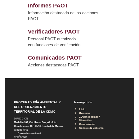
Informes PAOT
Información destacada de las acciones
PAOT
Verificadores PAOT
Personal PAOT autorizado
con funciones de verificación
Comunicados PAOT
Acciones destacadas PAOT
PROCURADURÍA AMBIENTAL Y
Navegación
DEL ORDENAMIENTO
Inicio
TERRITORIAL DE LA CDMX
Denuncia
¿Quiénes somos?
DIRECCIÓN
Micrositios
Medellín 202, Col. Roma Sur, Alcaldía
Comunicados
Cuauhtémoc, C.P. 06700, Ciudad de México
Consejo de Gobierno
WEB E-MAIL
Correo Institucional
TELÉFONO