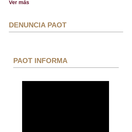
Ver más
DENUNCIA PAOT
PAOT INFORMA