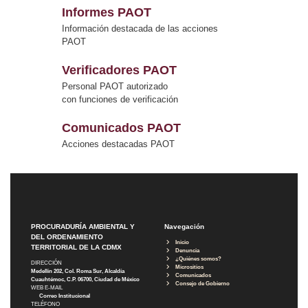
Informes PAOT
Información destacada de las acciones
PAOT
Verificadores PAOT
Personal PAOT autorizado
con funciones de verificación
Comunicados PAOT
Acciones destacadas PAOT
PROCURADURÍA AMBIENTAL Y
Navegación
DEL ORDENAMIENTO
Inicio
TERRITORIAL DE LA CDMX
Denuncia
¿Quiénes somos?
DIRECCIÓN
Micrositios
Medellín 202, Col. Roma Sur, Alcaldía
Comunicados
Cuauhtémoc, C.P. 06700, Ciudad de México
Consejo de Gobierno
WEB E-MAIL
Correo Institucional
TELÉFONO