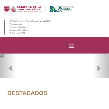
CDMX/Organismo Público Descentralizado/PAOT
Transparencia
Trámites y Servicios
Atención Ciudadana
Web e-mail PAOT
PAOT
Previous
Nex
DESTACADOS