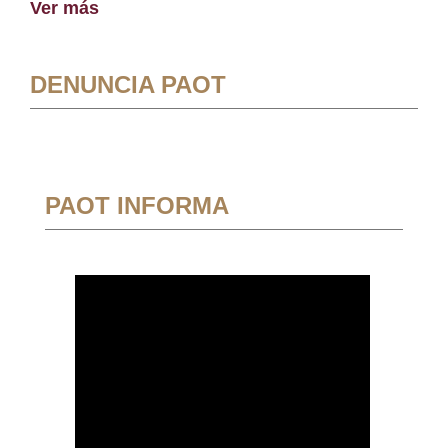
Ver más
DENUNCIA PAOT
PAOT INFORMA