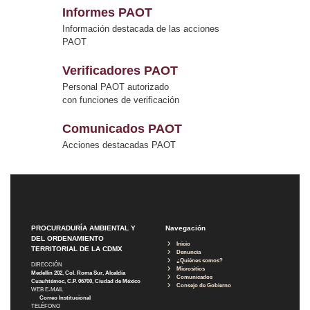
Informes PAOT
Información destacada de las acciones
PAOT
Verificadores PAOT
Personal PAOT autorizado
con funciones de verificación
Comunicados PAOT
Acciones destacadas PAOT
PROCURADURÍA AMBIENTAL Y
Navegación
DEL ORDENAMIENTO
Inicio
TERRITORIAL DE LA CDMX
Denuncia
¿Quiénes somos?
DIRECCIÓN
Micrositios
Medellín 202, Col. Roma Sur, Alcaldía
Comunicados
Cuauhtémoc, C.P. 06700, Ciudad de México
Consejo de Gobierno
WEB E-MAIL
Correo Institucional
TELÉFONO