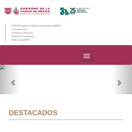
CDMX/Organismo Público Descentralizado/PAOT
Transparencia
Trámites y Servicios
Atención Ciudadana
Web e-mail PAOT
PAOT
Previous
Nex
DESTACADOS