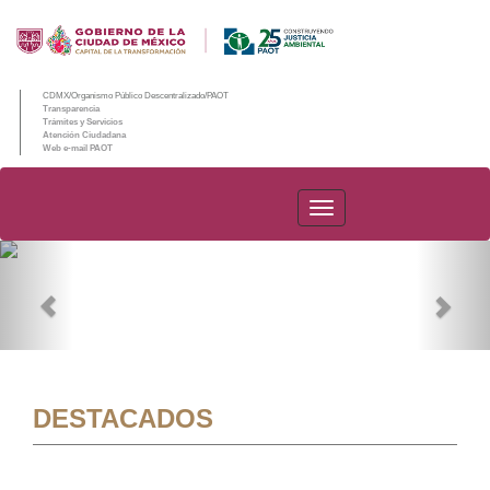
CDMX/Organismo Público Descentralizado/PAOT
Transparencia
Trámites y Servicios
Atención Ciudadana
Web e-mail PAOT
PAOT
Previous
Nex
DESTACADOS