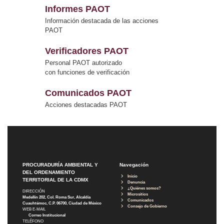
Informes PAOT
Información destacada de las acciones
PAOT
Verificadores PAOT
Personal PAOT autorizado
con funciones de verificación
Comunicados PAOT
Acciones destacadas PAOT
PROCURADURÍA AMBIENTAL Y
Navegación
DEL ORDENAMIENTO
Inicio
TERRITORIAL DE LA CDMX
Denuncia
¿Quiénes somos?
DIRECCIÓN
Micrositios
Medellín 202, Col. Roma Sur, Alcaldía
Comunicados
Cuauhtémoc, C.P. 06700, Ciudad de México
Consejo de Gobierno
WEB E-MAIL
Correo Institucional
TELÉFONO