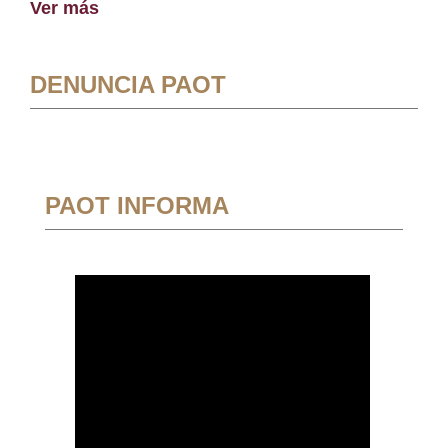
Ver más
DENUNCIA PAOT
PAOT INFORMA