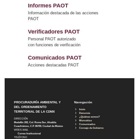
Informes PAOT
Información destacada de las acciones
PAOT
Verificadores PAOT
Personal PAOT autorizado
con funciones de verificación
Comunicados PAOT
Acciones destacadas PAOT
PROCURADURÍA AMBIENTAL Y
Navegación
DEL ORDENAMIENTO
Inicio
TERRITORIAL DE LA CDMX
Denuncia
¿Quiénes somos?
DIRECCIÓN
Micrositios
Medellín 202, Col. Roma Sur, Alcaldía
Comunicados
Cuauhtémoc, C.P. 06700, Ciudad de México
Consejo de Gobierno
WEB E-MAIL
Correo Institucional
TELÉFONO