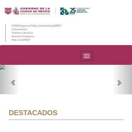
CDMX/Organismo Público Descentralizado/PAOT
Transparencia
Trámites y Servicios
Atención Ciudadana
Web e-mail PAOT
PAOT
Previous
Nex
DESTACADOS