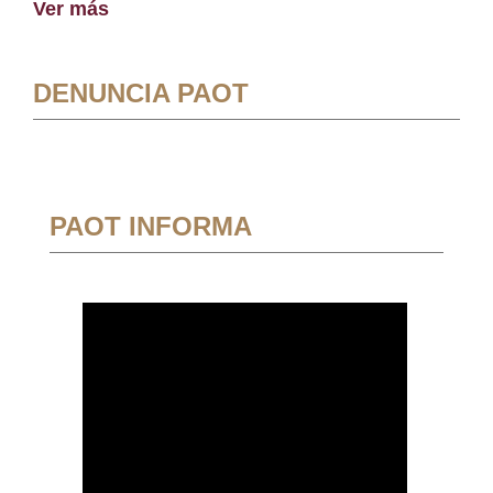
Ver más
DENUNCIA PAOT
PAOT INFORMA