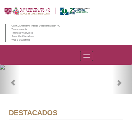
CDMX/Organismo Público Descentralizado/PAOT
Transparencia
Trámites y Servicios
Atención Ciudadana
Web e-mail PAOT
PAOT
Previous
Nex
DESTACADOS