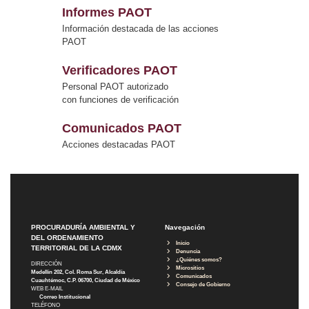
Informes PAOT
Información destacada de las acciones
PAOT
Verificadores PAOT
Personal PAOT autorizado
con funciones de verificación
Comunicados PAOT
Acciones destacadas PAOT
PROCURADURÍA AMBIENTAL Y
Navegación
DEL ORDENAMIENTO
Inicio
TERRITORIAL DE LA CDMX
Denuncia
¿Quiénes somos?
DIRECCIÓN
Micrositios
Medellín 202, Col. Roma Sur, Alcaldía
Comunicados
Cuauhtémoc, C.P. 06700, Ciudad de México
Consejo de Gobierno
WEB E-MAIL
Correo Institucional
TELÉFONO