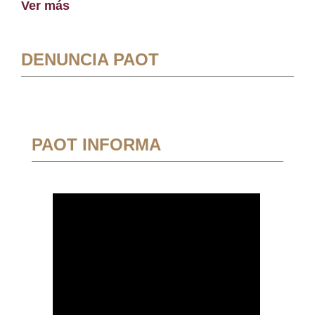
Ver más
DENUNCIA PAOT
PAOT INFORMA