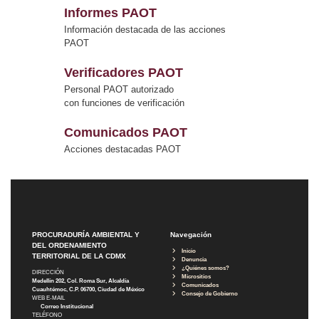
Informes PAOT
Información destacada de las acciones
PAOT
Verificadores PAOT
Personal PAOT autorizado
con funciones de verificación
Comunicados PAOT
Acciones destacadas PAOT
PROCURADURÍA AMBIENTAL Y
Navegación
DEL ORDENAMIENTO
Inicio
TERRITORIAL DE LA CDMX
Denuncia
¿Quiénes somos?
DIRECCIÓN
Micrositios
Medellín 202, Col. Roma Sur, Alcaldía
Comunicados
Cuauhtémoc, C.P. 06700, Ciudad de México
Consejo de Gobierno
WEB E-MAIL
Correo Institucional
TELÉFONO