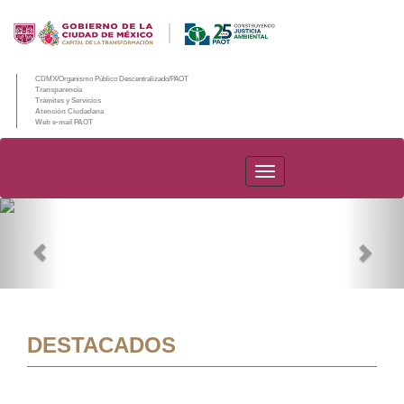
CDMX/Organismo Público Descentralizado/PAOT
Transparencia
Trámites y Servicios
Atención Ciudadana
Web e-mail PAOT
PAOT
Previous
Nex
DESTACADOS