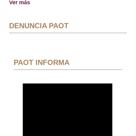
Ver más
DENUNCIA PAOT
PAOT INFORMA