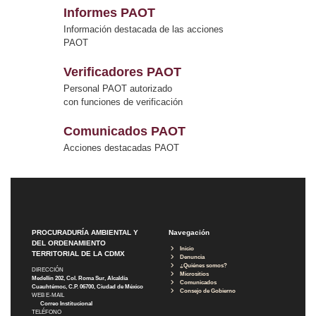
Informes PAOT
Información destacada de las acciones
PAOT
Verificadores PAOT
Personal PAOT autorizado
con funciones de verificación
Comunicados PAOT
Acciones destacadas PAOT
PROCURADURÍA AMBIENTAL Y
Navegación
DEL ORDENAMIENTO
Inicio
TERRITORIAL DE LA CDMX
Denuncia
¿Quiénes somos?
DIRECCIÓN
Micrositios
Medellín 202, Col. Roma Sur, Alcaldía
Comunicados
Cuauhtémoc, C.P. 06700, Ciudad de México
Consejo de Gobierno
WEB E-MAIL
Correo Institucional
TELÉFONO