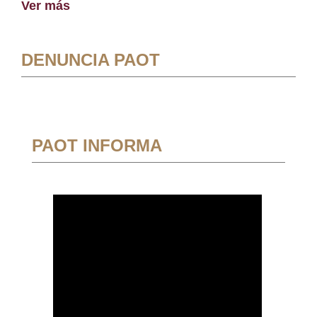
Ver más
DENUNCIA PAOT
PAOT INFORMA