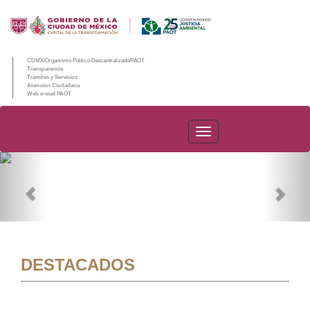
CDMX/Organismo Público Descentralizado/PAOT
Transparencia
Trámites y Servicios
Atención Ciudadana
Web e-mail PAOT
PAOT
Previous
Nex
DESTACADOS