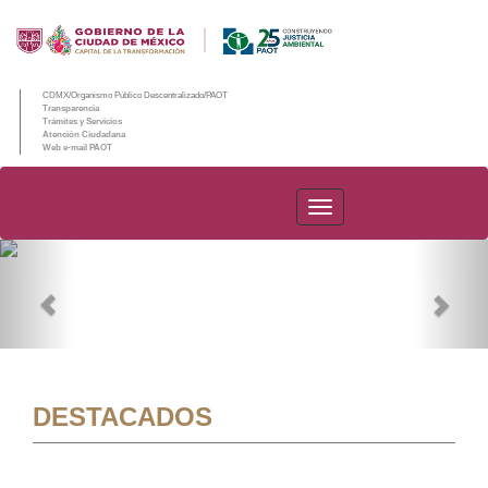
CDMX/Organismo Público Descentralizado/PAOT
Transparencia
Trámites y Servicios
Atención Ciudadana
Web e-mail PAOT
PAOT
Previous
Nex
DESTACADOS