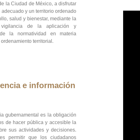
de la Ciudad de México, a disfrutar
 adecuado y un territorio ordenado
llo, salud y bienestar, mediante la
vigilancia de la aplicación y
 de la normatividad en materia
 ordenamiento territorial.
encia e información
ia gubernamental es la obligación
os de hacer pública y accesible la
bre sus actividades y decisiones.
es permitir que los ciudadanos