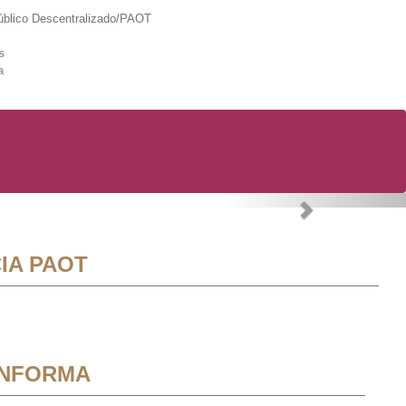
lico Descentralizado/PAOT
s
a
Next
IA PAOT
INFORMA