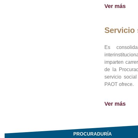
Ver más
Servicio 
Es consolid
interinstituci
imparten carre
de la Procura
servicio socia
PAOT ofrece.
Ver más
PROCURADURÍA