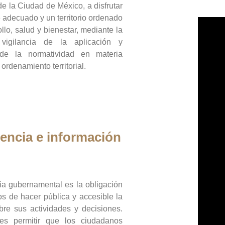
de la Ciudad de México, a disfrutar
 adecuado y un territorio ordenado
llo, salud y bienestar, mediante la
vigilancia de la aplicación y
 de la normatividad en materia
 ordenamiento territorial.
encia e información
ia gubernamental es la obligación
os de hacer pública y accesible la
bre sus actividades y decisiones.
es permitir que los ciudadanos