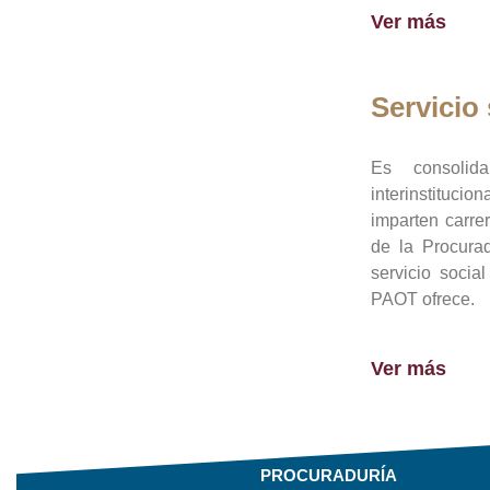
Ver más
Servicio 
Es consolid
interinstituci
imparten carre
de la Procura
servicio socia
PAOT ofrece.
Ver más
PROCURADURÍA