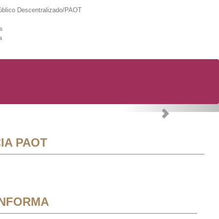
lico Descentralizado/PAOT
s
a
Next
IA PAOT
INFORMA