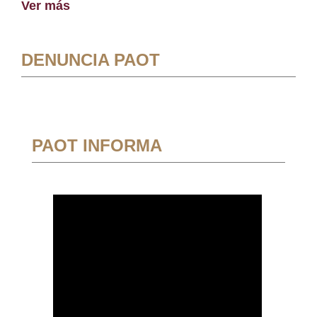
Ver más
DENUNCIA PAOT
PAOT INFORMA