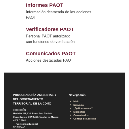
Informes PAOT
Información destacada de las acciones
PAOT
Verificadores PAOT
Personal PAOT autorizado
con funciones de verificación
Comunicados PAOT
Acciones destacadas PAOT
PROCURADURÍA AMBIENTAL Y
Navegación
DEL ORDENAMIENTO
Inicio
TERRITORIAL DE LA CDMX
Denuncia
¿Quiénes somos?
DIRECCIÓN
Micrositios
Medellín 202, Col. Roma Sur, Alcaldía
Comunicados
Cuauhtémoc, C.P. 06700, Ciudad de México
Consejo de Gobierno
WEB E-MAIL
Correo Institucional
TELÉFONO