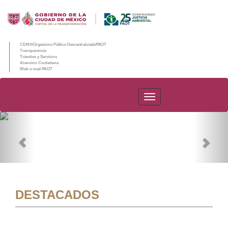
CDMX/Organismo Público Descentralizado/PAOT
Transparencia
Trámites y Servicios
Atención Ciudadana
Web e-mail PAOT
PAOT
Previous
Nex
DESTACADOS