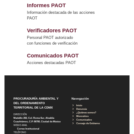
Informes PAOT
Información destacada de las acciones
PAOT
Verificadores PAOT
Personal PAOT autorizado
con funciones de verificación
Comunicados PAOT
Acciones destacadas PAOT
PROCURADURÍA AMBIENTAL Y
Navegación
DEL ORDENAMIENTO
Inicio
TERRITORIAL DE LA CDMX
Denuncia
¿Quiénes somos?
DIRECCIÓN
Micrositios
Medellín 202, Col. Roma Sur, Alcaldía
Comunicados
Cuauhtémoc, C.P. 06700, Ciudad de México
Consejo de Gobierno
WEB E-MAIL
Correo Institucional
TELÉFONO