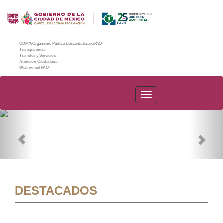
CDMX/Organismo Público Descentralizado/PAOT
Transparencia
Trámites y Servicios
Atención Ciudadana
Web e-mail PAOT
PAOT
Previous
Nex
DESTACADOS