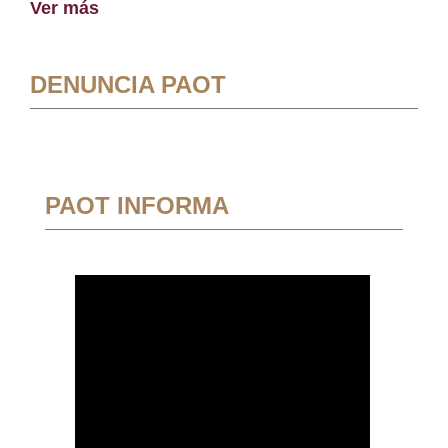
Ver más
DENUNCIA PAOT
PAOT INFORMA