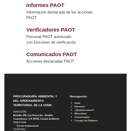
Informes PAOT
Información destacada de las acciones
PAOT
Verificadores PAOT
Personal PAOT autorizado
con funciones de verificación
Comunicados PAOT
Acciones destacadas PAOT
PROCURADURÍA AMBIENTAL Y
Navegación
DEL ORDENAMIENTO
Inicio
TERRITORIAL DE LA CDMX
Denuncia
¿Quiénes somos?
DIRECCIÓN
Micrositios
Medellín 202, Col. Roma Sur, Alcaldía
Comunicados
Cuauhtémoc, C.P. 06700, Ciudad de México
Consejo de Gobierno
WEB E-MAIL
Correo Institucional
TELÉFONO