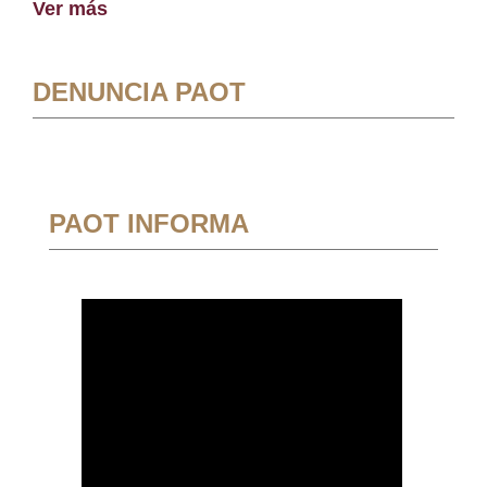
Ver más
DENUNCIA PAOT
PAOT INFORMA