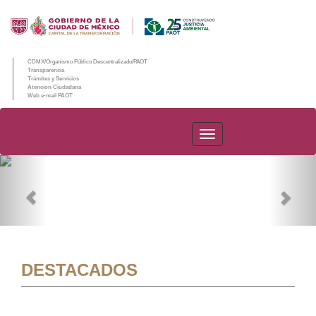
CDMX/Organismo Público Descentralizado/PAOT
Transparencia
Trámites y Servicios
Atención Ciudadana
Web e-mail PAOT
PAOT
Previous
Nex
DESTACADOS