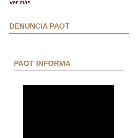
Ver más
DENUNCIA PAOT
PAOT INFORMA