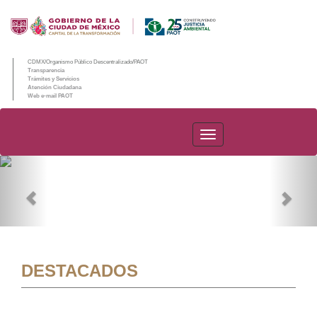
CDMX/Organismo Público Descentralizado/PAOT
Transparencia
Trámites y Servicios
Atención Ciudadana
Web e-mail PAOT
PAOT
Previous
Nex
DESTACADOS