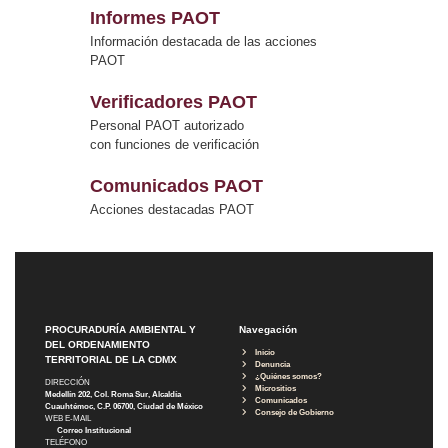
Informes PAOT
Información destacada de las acciones
PAOT
Verificadores PAOT
Personal PAOT autorizado
con funciones de verificación
Comunicados PAOT
Acciones destacadas PAOT
PROCURADURÍA AMBIENTAL Y
Navegación
DEL ORDENAMIENTO
Inicio
TERRITORIAL DE LA CDMX
Denuncia
¿Quiénes somos?
DIRECCIÓN
Micrositios
Medellín 202, Col. Roma Sur, Alcaldía
Comunicados
Cuauhtémoc, C.P. 06700, Ciudad de México
Consejo de Gobierno
WEB E-MAIL
Correo Institucional
TELÉFONO