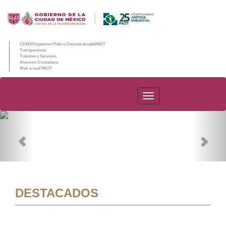
CDMX/Organismo Público Descentralizado/PAOT
Transparencia
Trámites y Servicios
Atención Ciudadana
Web e-mail PAOT
PAOT
Previous
Nex
DESTACADOS