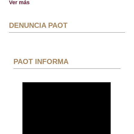
Ver más
DENUNCIA PAOT
PAOT INFORMA