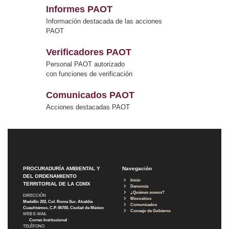
Informes PAOT
Información destacada de las acciones
PAOT
Verificadores PAOT
Personal PAOT autorizado
con funciones de verificación
Comunicados PAOT
Acciones destacadas PAOT
PROCURADURÍA AMBIENTAL Y
Navegación
DEL ORDENAMIENTO
Inicio
TERRITORIAL DE LA CDMX
Denuncia
¿Quiénes somos?
DIRECCIÓN
Micrositios
Medellín 202, Col. Roma Sur, Alcaldía
Comunicados
Cuauhtémoc, C.P. 06700, Ciudad de México
Consejo de Gobierno
WEB E-MAIL
Correo Institucional
TELÉFONO