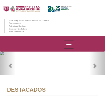
CDMX/Organismo Público Descentralizado/PAOT
Transparencia
Trámites y Servicios
Atención Ciudadana
Web e-mail PAOT
PAOT
Previous
Nex
DESTACADOS