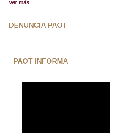
Ver más
DENUNCIA PAOT
PAOT INFORMA