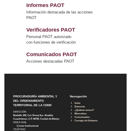
Informes PAOT
Información destacada de las acciones
PAOT
Verificadores PAOT
Personal PAOT autorizado
con funciones de verificación
Comunicados PAOT
Acciones destacadas PAOT
PROCURADURÍA AMBIENTAL Y
Navegación
DEL ORDENAMIENTO
Inicio
TERRITORIAL DE LA CDMX
Denuncia
¿Quiénes somos?
DIRECCIÓN
Micrositios
Medellín 202, Col. Roma Sur, Alcaldía
Comunicados
Cuauhtémoc, C.P. 06700, Ciudad de México
Consejo de Gobierno
WEB E-MAIL
Correo Institucional
TELÉFONO