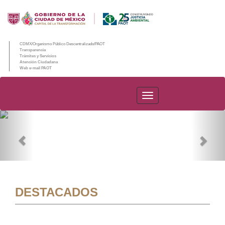
CDMX/Organismo Público Descentralizado/PAOT
Transparencia
Trámites y Servicios
Atención Ciudadana
Web e-mail PAOT
PAOT
Previous
Nex
DESTACADOS