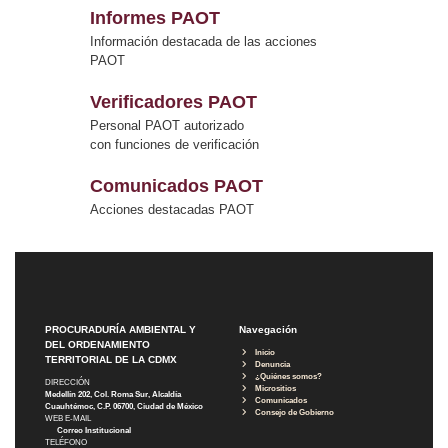
Informes PAOT
Información destacada de las acciones
PAOT
Verificadores PAOT
Personal PAOT autorizado
con funciones de verificación
Comunicados PAOT
Acciones destacadas PAOT
PROCURADURÍA AMBIENTAL Y
Navegación
DEL ORDENAMIENTO
Inicio
TERRITORIAL DE LA CDMX
Denuncia
¿Quiénes somos?
DIRECCIÓN
Micrositios
Medellín 202, Col. Roma Sur, Alcaldía
Comunicados
Cuauhtémoc, C.P. 06700, Ciudad de México
Consejo de Gobierno
WEB E-MAIL
Correo Institucional
TELÉFONO