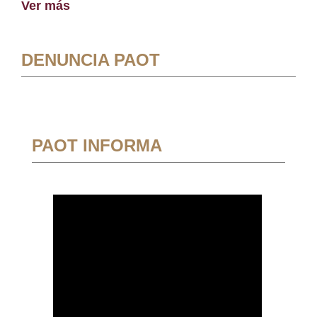
Ver más
DENUNCIA PAOT
PAOT INFORMA