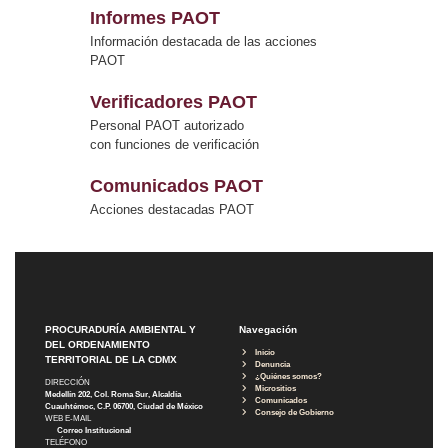
Informes PAOT
Información destacada de las acciones
PAOT
Verificadores PAOT
Personal PAOT autorizado
con funciones de verificación
Comunicados PAOT
Acciones destacadas PAOT
PROCURADURÍA AMBIENTAL Y
Navegación
DEL ORDENAMIENTO
Inicio
TERRITORIAL DE LA CDMX
Denuncia
¿Quiénes somos?
DIRECCIÓN
Micrositios
Medellín 202, Col. Roma Sur, Alcaldía
Comunicados
Cuauhtémoc, C.P. 06700, Ciudad de México
Consejo de Gobierno
WEB E-MAIL
Correo Institucional
TELÉFONO