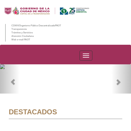
CDMX/Organismo Público Descentralizado/PAOT
Transparencia
Trámites y Servicios
Atención Ciudadana
Web e-mail PAOT
PAOT
Previous
Nex
DESTACADOS