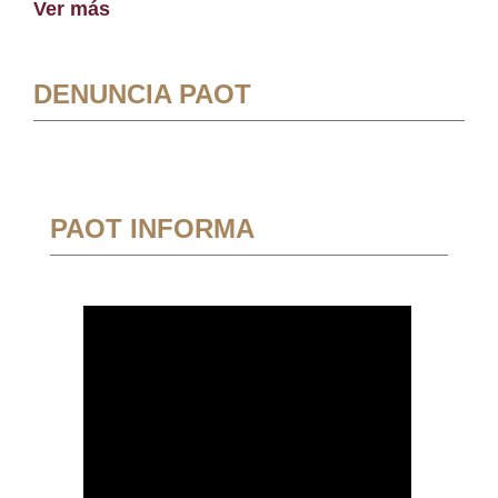
Ver más
DENUNCIA PAOT
PAOT INFORMA