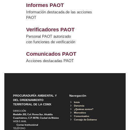
Informes PAOT
Información destacada de las acciones
PAOT
Verificadores PAOT
Personal PAOT autorizado
con funciones de verificación
Comunicados PAOT
Acciones destacadas PAOT
PROCURADURÍA AMBIENTAL Y
Navegación
DEL ORDENAMIENTO
Inicio
TERRITORIAL DE LA CDMX
Denuncia
¿Quiénes somos?
DIRECCIÓN
Micrositios
Medellín 202, Col. Roma Sur, Alcaldía
Comunicados
Cuauhtémoc, C.P. 06700, Ciudad de México
Consejo de Gobierno
WEB E-MAIL
Correo Institucional
TELÉFONO