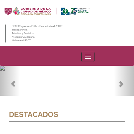
CDMX/Organismo Público Descentralizado/PAOT
Transparencia
Trámites y Servicios
Atención Ciudadana
Web e-mail PAOT
PAOT
Previous
Nex
DESTACADOS