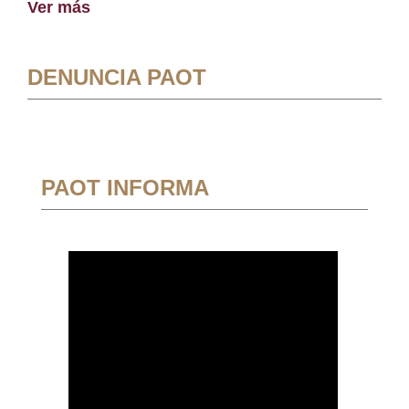
Ver más
DENUNCIA PAOT
PAOT INFORMA