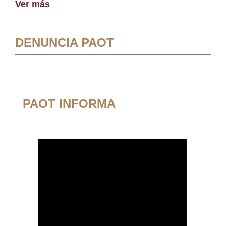
Ver más
DENUNCIA PAOT
PAOT INFORMA