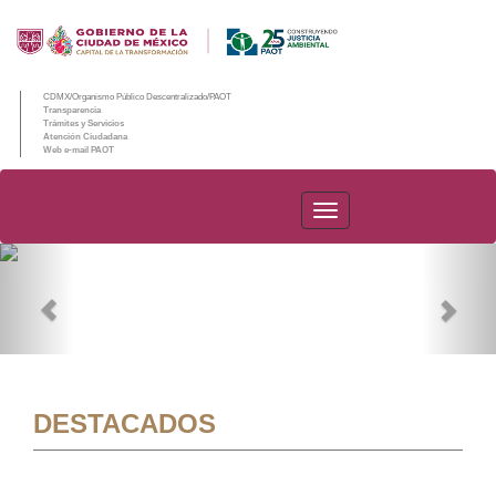
CDMX/Organismo Público Descentralizado/PAOT
Transparencia
Trámites y Servicios
Atención Ciudadana
Web e-mail PAOT
PAOT
Previous
Nex
DESTACADOS