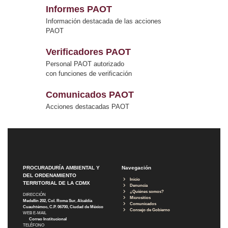
Informes PAOT
Información destacada de las acciones
PAOT
Verificadores PAOT
Personal PAOT autorizado
con funciones de verificación
Comunicados PAOT
Acciones destacadas PAOT
PROCURADURÍA AMBIENTAL Y
Navegación
DEL ORDENAMIENTO
Inicio
TERRITORIAL DE LA CDMX
Denuncia
¿Quiénes somos?
DIRECCIÓN
Micrositios
Medellín 202, Col. Roma Sur, Alcaldía
Comunicados
Cuauhtémoc, C.P. 06700, Ciudad de México
Consejo de Gobierno
WEB E-MAIL
Correo Institucional
TELÉFONO