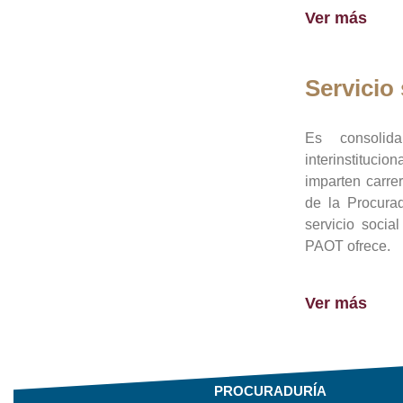
Ver más
Servicio 
Es consolid
interinstituci
imparten carre
de la Procura
servicio socia
PAOT ofrece.
Ver más
PROCURADURÍA