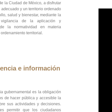
de la Ciudad de México, a disfrutar
 adecuado y un territorio ordenado
llo, salud y bienestar, mediante la
vigilancia de la aplicación y
 de la normatividad en materia
 ordenamiento territorial.
encia e información
ia gubernamental es la obligación
os de hacer pública y accesible la
bre sus actividades y decisiones.
es permitir que los ciudadanos