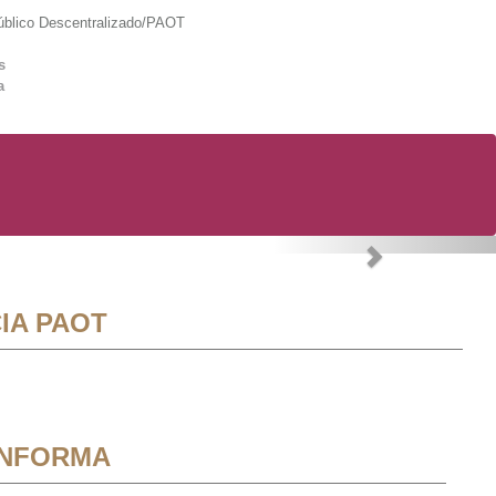
lico Descentralizado/PAOT
s
a
Next
IA PAOT
INFORMA