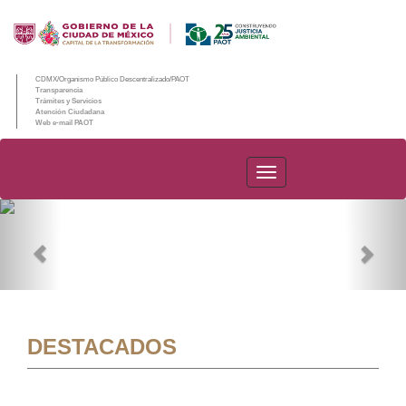
CDMX/Organismo Público Descentralizado/PAOT
Transparencia
Trámites y Servicios
Atención Ciudadana
Web e-mail PAOT
PAOT
Previous
Nex
DESTACADOS