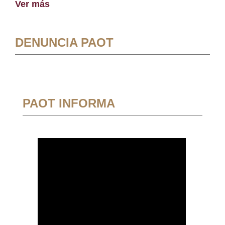
Ver más
DENUNCIA PAOT
PAOT INFORMA