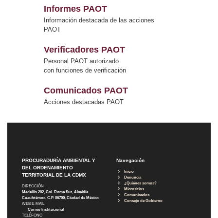
Informes PAOT
Información destacada de las acciones
PAOT
Verificadores PAOT
Personal PAOT autorizado
con funciones de verificación
Comunicados PAOT
Acciones destacadas PAOT
PROCURADURÍA AMBIENTAL Y
Navegación
DEL ORDENAMIENTO
Inicio
TERRITORIAL DE LA CDMX
Denuncia
¿Quiénes somos?
DIRECCIÓN
Micrositios
Medellín 202, Col. Roma Sur, Alcaldía
Comunicados
Cuauhtémoc, C.P. 06700, Ciudad de México
Consejo de Gobierno
WEB E-MAIL
Correo Institucional
TELÉFONO