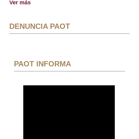
Ver más
DENUNCIA PAOT
PAOT INFORMA