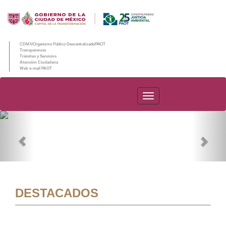
CDMX/Organismo Público Descentralizado/PAOT
Transparencia
Trámites y Servicios
Atención Ciudadana
Web e-mail PAOT
PAOT
Previous
Nex
DESTACADOS