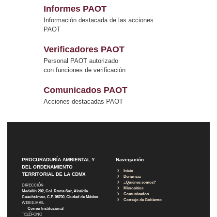
Informes PAOT
Información destacada de las acciones
PAOT
Verificadores PAOT
Personal PAOT autorizado
con funciones de verificación
Comunicados PAOT
Acciones destacadas PAOT
PROCURADURÍA AMBIENTAL Y
Navegación
DEL ORDENAMIENTO
Inicio
TERRITORIAL DE LA CDMX
Denuncia
¿Quiénes somos?
DIRECCIÓN
Micrositios
Medellín 202, Col. Roma Sur, Alcaldía
Comunicados
Cuauhtémoc, C.P. 06700, Ciudad de México
Consejo de Gobierno
WEB E-MAIL
Correo Institucional
TELÉFONO