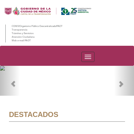
CDMX/Organismo Público Descentralizado/PAOT
Transparencia
Trámites y Servicios
Atención Ciudadana
Web e-mail PAOT
PAOT
Previous
Nex
DESTACADOS