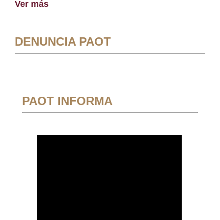
Ver más
DENUNCIA PAOT
PAOT INFORMA