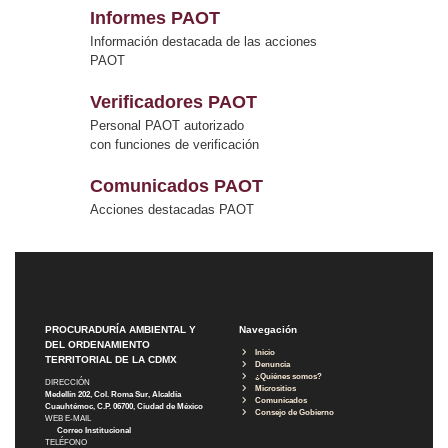
Informes PAOT
Información destacada de las acciones
PAOT
Verificadores PAOT
Personal PAOT autorizado
con funciones de verificación
Comunicados PAOT
Acciones destacadas PAOT
PROCURADURÍA AMBIENTAL Y
Navegación
DEL ORDENAMIENTO
Inicio
TERRITORIAL DE LA CDMX
Denuncia
¿Quiénes somos?
DIRECCIÓN
Micrositios
Medellín 202, Col. Roma Sur, Alcaldía
Comunicados
Cuauhtémoc, C.P. 06700, Ciudad de México
Consejo de Gobierno
WEB E-MAIL
Correo Institucional
TELÉFONO