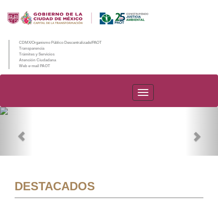
CDMX/Organismo Público Descentralizado/PAOT
Transparencia
Trámites y Servicios
Atención Ciudadana
Web e-mail PAOT
PAOT
Previous
Nex
DESTACADOS