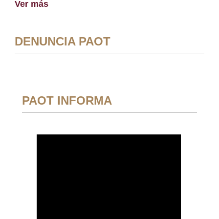
Ver más
DENUNCIA PAOT
PAOT INFORMA