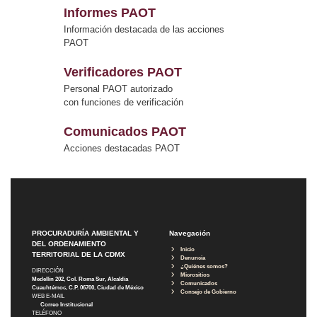
Informes PAOT
Información destacada de las acciones
PAOT
Verificadores PAOT
Personal PAOT autorizado
con funciones de verificación
Comunicados PAOT
Acciones destacadas PAOT
PROCURADURÍA AMBIENTAL Y
Navegación
DEL ORDENAMIENTO
Inicio
TERRITORIAL DE LA CDMX
Denuncia
¿Quiénes somos?
DIRECCIÓN
Micrositios
Medellín 202, Col. Roma Sur, Alcaldía
Comunicados
Cuauhtémoc, C.P. 06700, Ciudad de México
Consejo de Gobierno
WEB E-MAIL
Correo Institucional
TELÉFONO