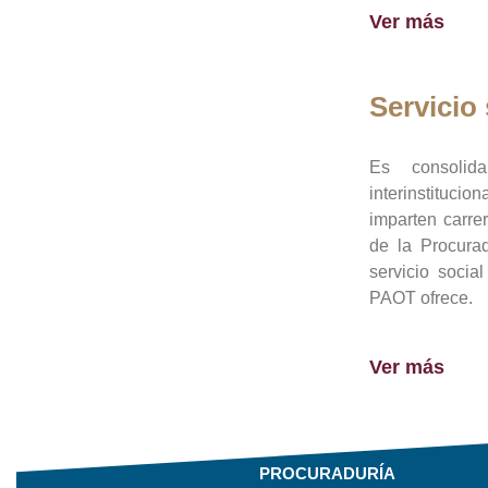
Ver más
Servicio 
Es consolid
interinstituci
imparten carre
de la Procura
servicio socia
PAOT ofrece.
Ver más
PROCURADURÍA