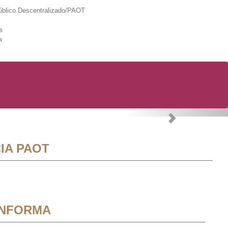
lico Descentralizado/PAOT
s
a
Next
IA PAOT
INFORMA