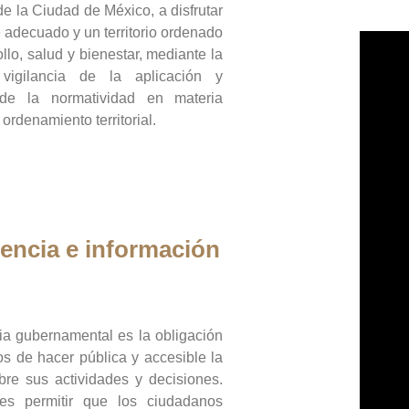
de la Ciudad de México, a disfrutar
 adecuado y un territorio ordenado
llo, salud y bienestar, mediante la
vigilancia de la aplicación y
 de la normatividad en materia
 ordenamiento territorial.
encia e información
ia gubernamental es la obligación
os de hacer pública y accesible la
bre sus actividades y decisiones.
es permitir que los ciudadanos