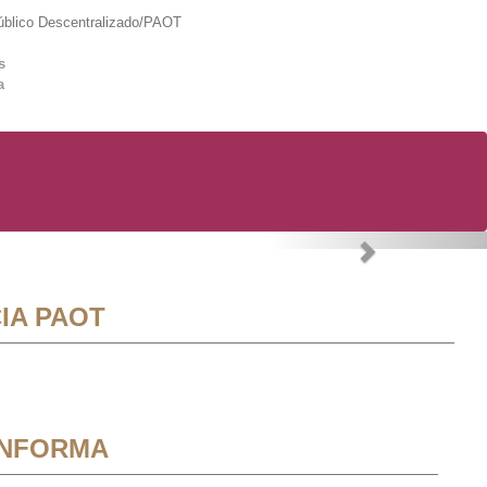
lico Descentralizado/PAOT
s
a
Next
IA PAOT
INFORMA