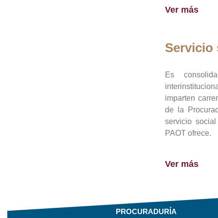
Ver más
Servicio 
Es consolid
interinstituci
imparten carre
de la Procura
servicio socia
PAOT ofrece.
Ver más
PROCURADURÍA