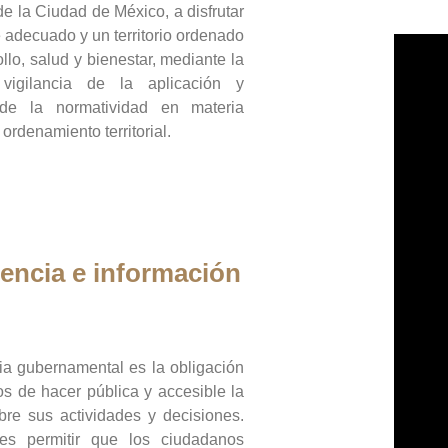
de la Ciudad de México, a disfrutar
 adecuado y un territorio ordenado
llo, salud y bienestar, mediante la
vigilancia de la aplicación y
 de la normatividad en materia
 ordenamiento territorial.
encia e información
ia gubernamental es la obligación
os de hacer pública y accesible la
bre sus actividades y decisiones.
es permitir que los ciudadanos