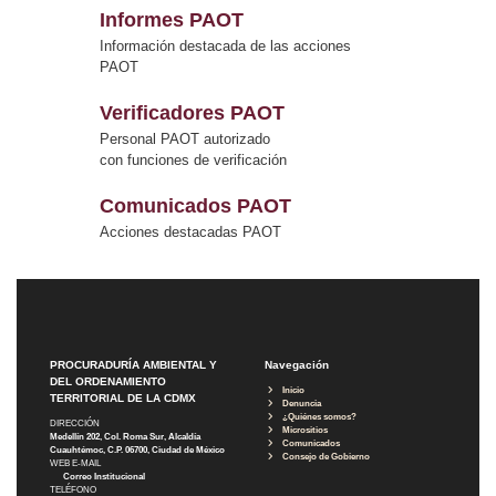
Informes PAOT
Información destacada de las acciones
PAOT
Verificadores PAOT
Personal PAOT autorizado
con funciones de verificación
Comunicados PAOT
Acciones destacadas PAOT
PROCURADURÍA AMBIENTAL Y
Navegación
DEL ORDENAMIENTO
Inicio
TERRITORIAL DE LA CDMX
Denuncia
¿Quiénes somos?
DIRECCIÓN
Micrositios
Medellín 202, Col. Roma Sur, Alcaldía
Comunicados
Cuauhtémoc, C.P. 06700, Ciudad de México
Consejo de Gobierno
WEB E-MAIL
Correo Institucional
TELÉFONO