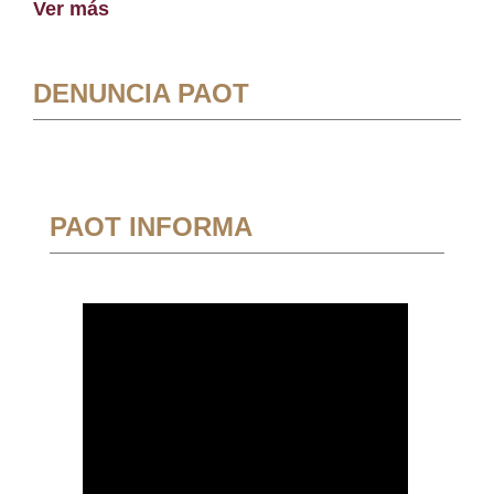
Ver más
DENUNCIA PAOT
PAOT INFORMA