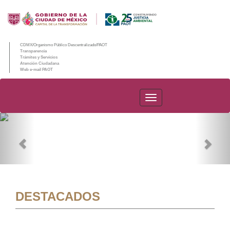
CDMX/Organismo Público Descentralizado/PAOT
Transparencia
Trámites y Servicios
Atención Ciudadana
Web e-mail PAOT
PAOT
Previous
Nex
DESTACADOS