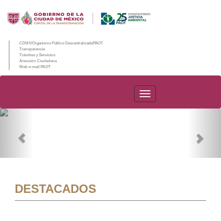
CDMX/Organismo Público Descentralizado/PAOT
Transparencia
Trámites y Servicios
Atención Ciudadana
Web e-mail PAOT
PAOT
Previous
Nex
DESTACADOS