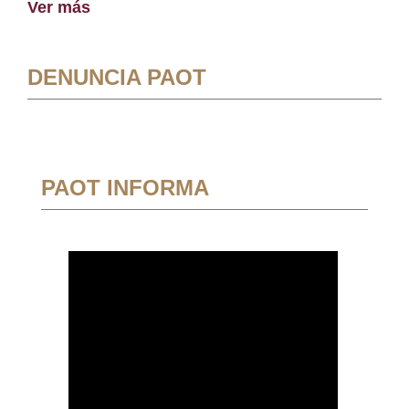
Ver más
DENUNCIA PAOT
PAOT INFORMA