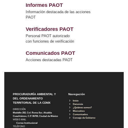
Informes PAOT
Información destacada de las acciones
PAOT
Verificadores PAOT
Personal PAOT autorizado
con funciones de verificación
Comunicados PAOT
Acciones destacadas PAOT
PROCURADURÍA AMBIENTAL Y
Navegación
DEL ORDENAMIENTO
Inicio
TERRITORIAL DE LA CDMX
Denuncia
¿Quiénes somos?
DIRECCIÓN
Micrositios
Medellín 202, Col. Roma Sur, Alcaldía
Comunicados
Cuauhtémoc, C.P. 06700, Ciudad de México
Consejo de Gobierno
WEB E-MAIL
Correo Institucional
TELÉFONO