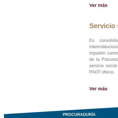
Ver más
Servicio 
Es consolid
interinstituci
imparten carre
de la Procura
servicio socia
PAOT ofrece.
Ver más
PROCURADURÍA