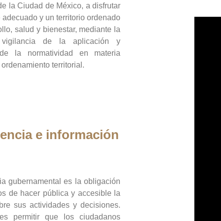
de la Ciudad de México, a disfrutar
 adecuado y un territorio ordenado
llo, salud y bienestar, mediante la
vigilancia de la aplicación y
 de la normatividad en materia
 ordenamiento territorial.
encia e información
ia gubernamental es la obligación
os de hacer pública y accesible la
bre sus actividades y decisiones.
es permitir que los ciudadanos