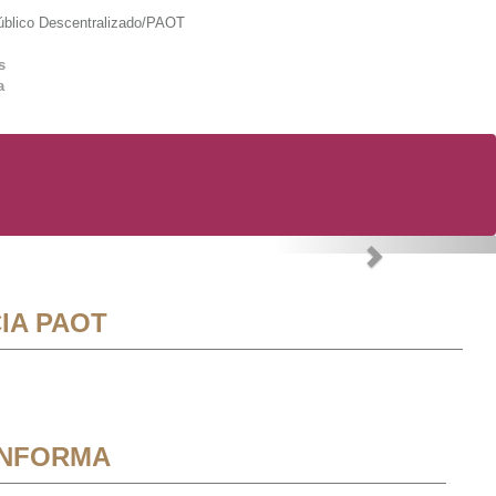
lico Descentralizado/PAOT
s
a
Next
IA PAOT
INFORMA