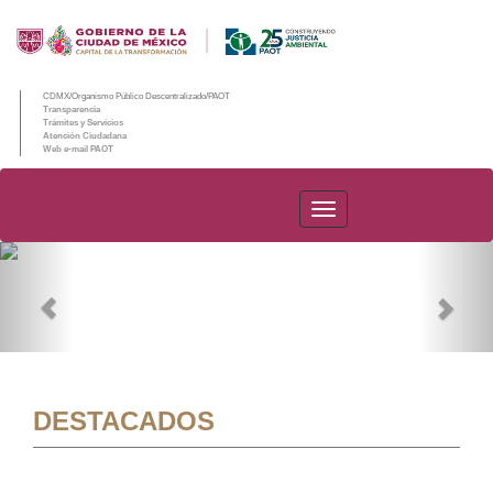
CDMX/Organismo Público Descentralizado/PAOT
Transparencia
Trámites y Servicios
Atención Ciudadana
Web e-mail PAOT
PAOT
Previous
Nex
DESTACADOS