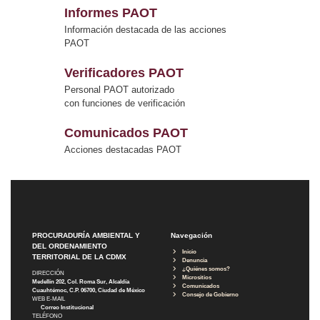
Informes PAOT
Información destacada de las acciones
PAOT
Verificadores PAOT
Personal PAOT autorizado
con funciones de verificación
Comunicados PAOT
Acciones destacadas PAOT
PROCURADURÍA AMBIENTAL Y
Navegación
DEL ORDENAMIENTO
Inicio
TERRITORIAL DE LA CDMX
Denuncia
¿Quiénes somos?
DIRECCIÓN
Micrositios
Medellín 202, Col. Roma Sur, Alcaldía
Comunicados
Cuauhtémoc, C.P. 06700, Ciudad de México
Consejo de Gobierno
WEB E-MAIL
Correo Institucional
TELÉFONO