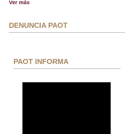
Ver más
DENUNCIA PAOT
PAOT INFORMA