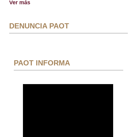
Ver más
DENUNCIA PAOT
PAOT INFORMA