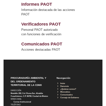
Informes PAOT
Información destacada de las acciones
PAOT
Verificadores PAOT
Personal PAOT autorizado
con funciones de verificación
Comunicados PAOT
Acciones destacadas PAOT
PROCURADURÍA AMBIENTAL Y
Navegación
DEL ORDENAMIENTO
Inicio
TERRITORIAL DE LA CDMX
Denuncia
¿Quiénes somos?
DIRECCIÓN
Micrositios
Medellín 202, Col. Roma Sur, Alcaldía
Comunicados
Cuauhtémoc, C.P. 06700, Ciudad de México
Consejo de Gobierno
WEB E-MAIL
Correo Institucional
TELÉFONO