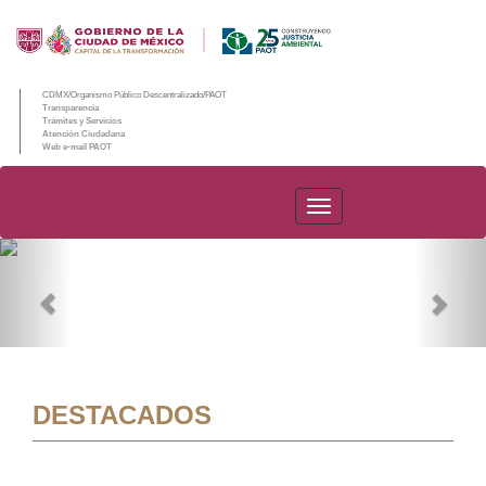
CDMX/Organismo Público Descentralizado/PAOT
Transparencia
Trámites y Servicios
Atención Ciudadana
Web e-mail PAOT
PAOT
Previous
Nex
DESTACADOS