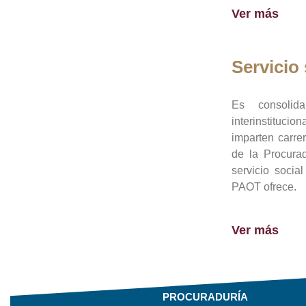
Ver más
Servicio 
Es consolid
interinstituci
imparten carre
de la Procura
servicio socia
PAOT ofrece.
Ver más
PROCURADURÍA