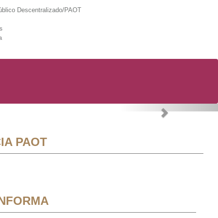
lico Descentralizado/PAOT
s
a
Next
IA PAOT
INFORMA