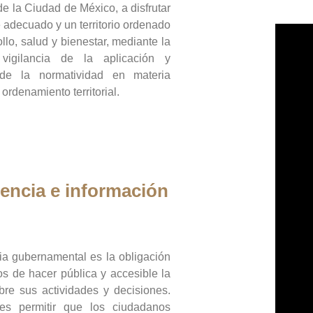
de la Ciudad de México, a disfrutar
 adecuado y un territorio ordenado
llo, salud y bienestar, mediante la
vigilancia de la aplicación y
 de la normatividad en materia
 ordenamiento territorial.
encia e información
ia gubernamental es la obligación
os de hacer pública y accesible la
bre sus actividades y decisiones.
es permitir que los ciudadanos