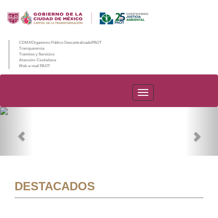
CDMX/Organismo Público Descentralizado/PAOT
Transparencia
Trámites y Servicios
Atención Ciudadana
Web e-mail PAOT
PAOT
Previous
Nex
DESTACADOS