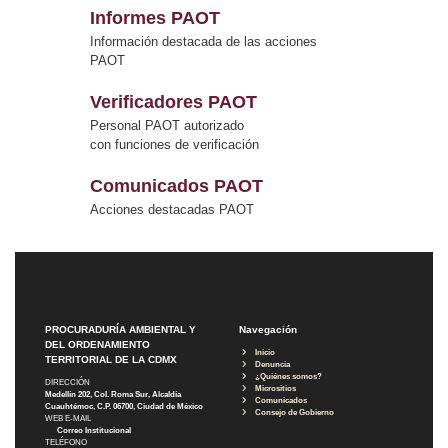
Informes PAOT
Información destacada de las acciones
PAOT
Verificadores PAOT
Personal PAOT autorizado
con funciones de verificación
Comunicados PAOT
Acciones destacadas PAOT
PROCURADURÍA AMBIENTAL Y
Navegación
DEL ORDENAMIENTO
Inicio
TERRITORIAL DE LA CDMX
Denuncia
¿Quiénes somos?
DIRECCIÓN
Micrositios
Medellín 202, Col. Roma Sur, Alcaldía
Comunicados
Cuauhtémoc, C.P. 06700, Ciudad de México
Consejo de Gobierno
WEB E-MAIL
Correo Institucional
TELÉFONO