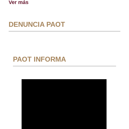
Ver más
DENUNCIA PAOT
PAOT INFORMA