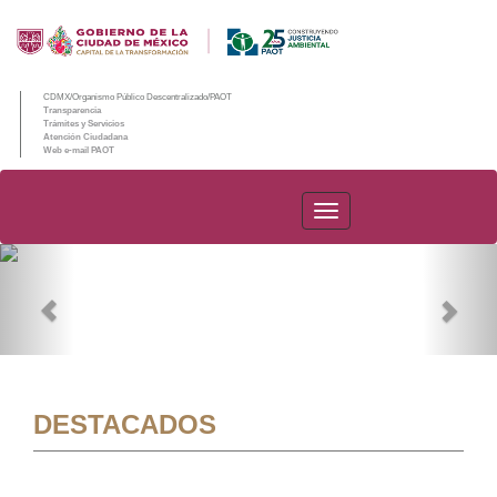
CDMX/Organismo Público Descentralizado/PAOT
Transparencia
Trámites y Servicios
Atención Ciudadana
Web e-mail PAOT
PAOT
Previous
Nex
DESTACADOS