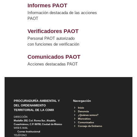
Informes PAOT
Información destacada de las acciones
PAOT
Verificadores PAOT
Personal PAOT autorizado
con funciones de verificación
Comunicados PAOT
Acciones destacadas PAOT
PROCURADURÍA AMBIENTAL Y
Navegación
DEL ORDENAMIENTO
Inicio
TERRITORIAL DE LA CDMX
Denuncia
¿Quiénes somos?
DIRECCIÓN
Micrositios
Medellín 202, Col. Roma Sur, Alcaldía
Comunicados
Cuauhtémoc, C.P. 06700, Ciudad de México
Consejo de Gobierno
WEB E-MAIL
Correo Institucional
TELÉFONO