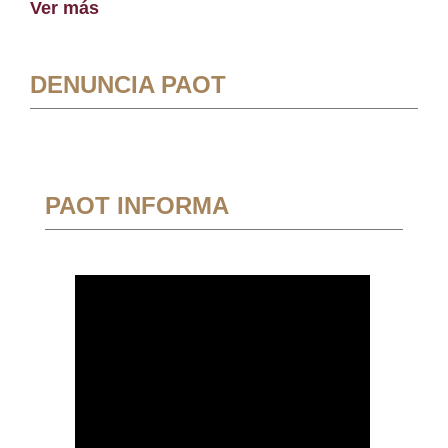
Ver más
DENUNCIA PAOT
PAOT INFORMA