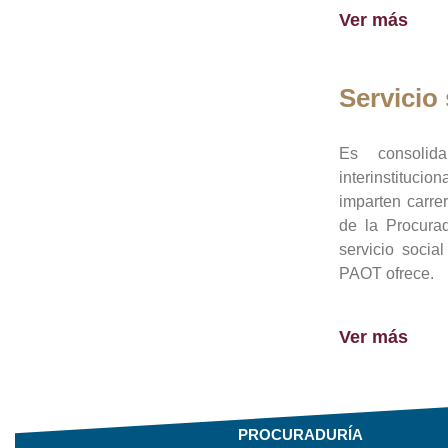
Ver más
Servicio 
Es consolid
interinstituci
imparten carre
de la Procura
servicio socia
PAOT ofrece.
Ver más
PROCURADURÍA