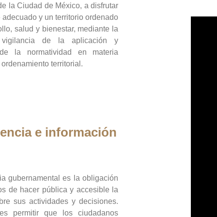
de la Ciudad de México, a disfrutar
 adecuado y un territorio ordenado
llo, salud y bienestar, mediante la
vigilancia de la aplicación y
 de la normatividad en materia
 ordenamiento territorial.
encia e información
ia gubernamental es la obligación
os de hacer pública y accesible la
bre sus actividades y decisiones.
es permitir que los ciudadanos