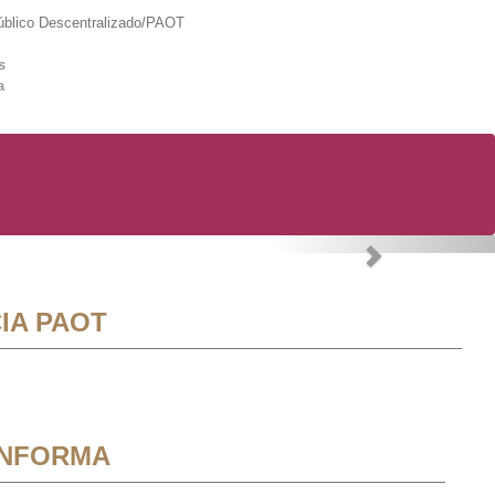
lico Descentralizado/PAOT
s
a
Next
IA PAOT
INFORMA