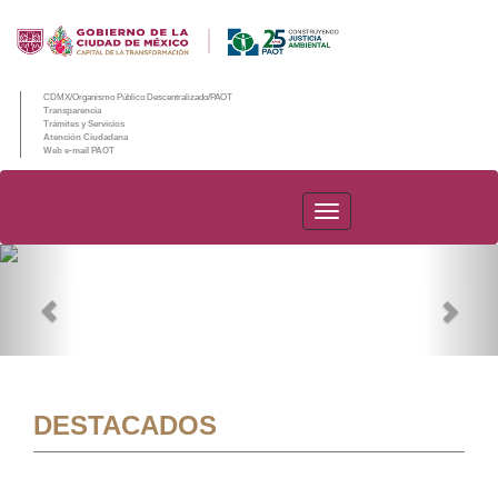
CDMX/Organismo Público Descentralizado/PAOT
Transparencia
Trámites y Servicios
Atención Ciudadana
Web e-mail PAOT
PAOT
Previous
Nex
DESTACADOS