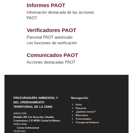
Informes PAOT
Información destacada de las acciones
PAOT
Verificadores PAOT
Personal PAOT autorizado
con funciones de verificación
Comunicados PAOT
Acciones destacadas PAOT
PROCURADURÍA AMBIENTAL Y
Navegación
DEL ORDENAMIENTO
Inicio
TERRITORIAL DE LA CDMX
Denuncia
¿Quiénes somos?
DIRECCIÓN
Micrositios
Medellín 202, Col. Roma Sur, Alcaldía
Comunicados
Cuauhtémoc, C.P. 06700, Ciudad de México
Consejo de Gobierno
WEB E-MAIL
Correo Institucional
TELÉFONO