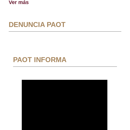
Ver más
DENUNCIA PAOT
PAOT INFORMA