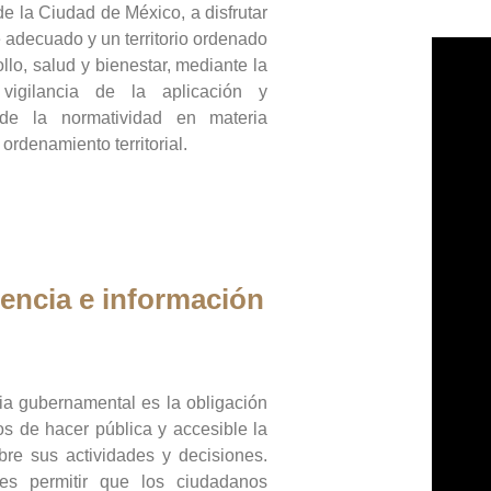
de la Ciudad de México, a disfrutar
 adecuado y un territorio ordenado
llo, salud y bienestar, mediante la
vigilancia de la aplicación y
 de la normatividad en materia
 ordenamiento territorial.
encia e información
ia gubernamental es la obligación
os de hacer pública y accesible la
bre sus actividades y decisiones.
es permitir que los ciudadanos