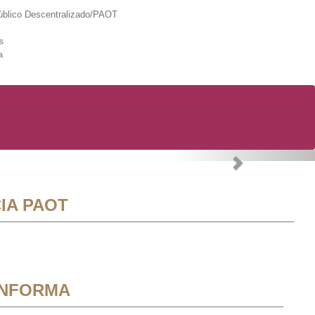
lico Descentralizado/PAOT
s
a
Next
IA PAOT
INFORMA