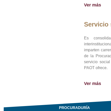
Ver más
Servicio 
Es consolid
interinstituci
imparten carre
de la Procura
servicio socia
PAOT ofrece.
Ver más
PROCURADURÍA