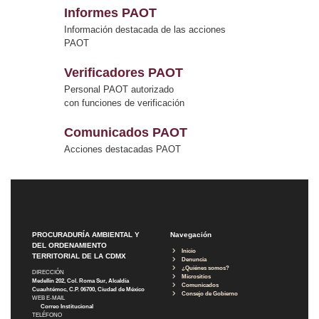
Informes PAOT
Información destacada de las acciones
PAOT
Verificadores PAOT
Personal PAOT autorizado
con funciones de verificación
Comunicados PAOT
Acciones destacadas PAOT
PROCURADURÍA AMBIENTAL Y
Navegación
DEL ORDENAMIENTO
Inicio
TERRITORIAL DE LA CDMX
Denuncia
¿Quiénes somos?
DIRECCIÓN
Micrositios
Medellín 202, Col. Roma Sur, Alcaldía
Comunicados
Cuauhtémoc, C.P. 06700, Ciudad de México
Consejo de Gobierno
WEB E-MAIL
Correo Institucional
TELÉFONO