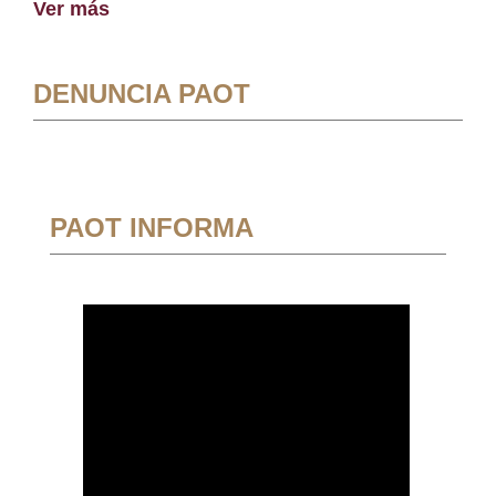
Ver más
DENUNCIA PAOT
PAOT INFORMA