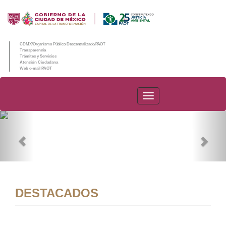
CDMX/Organismo Público Descentralizado/PAOT
Transparencia
Trámites y Servicios
Atención Ciudadana
Web e-mail PAOT
PAOT
Previous
Nex
DESTACADOS