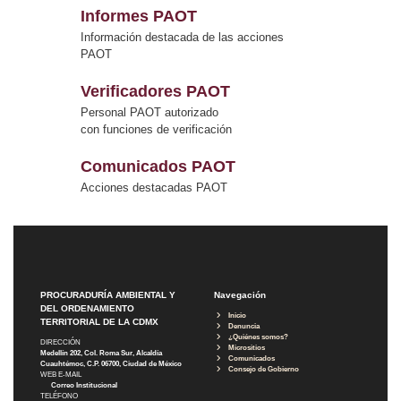
Informes PAOT
Información destacada de las acciones
PAOT
Verificadores PAOT
Personal PAOT autorizado
con funciones de verificación
Comunicados PAOT
Acciones destacadas PAOT
PROCURADURÍA AMBIENTAL Y
Navegación
DEL ORDENAMIENTO
Inicio
TERRITORIAL DE LA CDMX
Denuncia
¿Quiénes somos?
DIRECCIÓN
Micrositios
Medellín 202, Col. Roma Sur, Alcaldía
Comunicados
Cuauhtémoc, C.P. 06700, Ciudad de México
Consejo de Gobierno
WEB E-MAIL
Correo Institucional
TELÉFONO