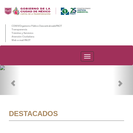
CDMX/Organismo Público Descentralizado/PAOT
Transparencia
Trámites y Servicios
Atención Ciudadana
Web e-mail PAOT
PAOT
Previous
Nex
DESTACADOS