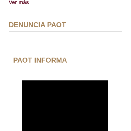
Ver más
DENUNCIA PAOT
PAOT INFORMA