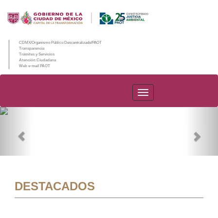
CDMX/Organismo Público Descentralizado/PAOT
Transparencia
Trámites y Servicios
Atención Ciudadana
Web e-mail PAOT
PAOT
Previous
Nex
DESTACADOS