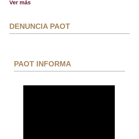
Ver más
DENUNCIA PAOT
PAOT INFORMA