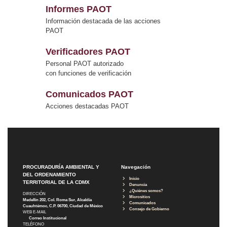
Informes PAOT
Información destacada de las acciones
PAOT
Verificadores PAOT
Personal PAOT autorizado
con funciones de verificación
Comunicados PAOT
Acciones destacadas PAOT
PROCURADURÍA AMBIENTAL Y
Navegación
DEL ORDENAMIENTO
Inicio
TERRITORIAL DE LA CDMX
Denuncia
¿Quiénes somos?
DIRECCIÓN
Micrositios
Medellín 202, Col. Roma Sur, Alcaldía
Comunicados
Cuauhtémoc, C.P. 06700, Ciudad de México
Consejo de Gobierno
WEB E-MAIL
Correo Institucional
TELÉFONO