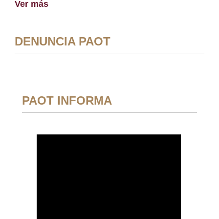
Ver más
DENUNCIA PAOT
PAOT INFORMA