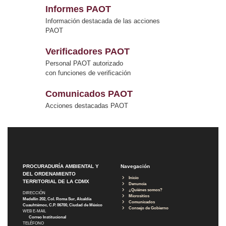
Informes PAOT
Información destacada de las acciones
PAOT
Verificadores PAOT
Personal PAOT autorizado
con funciones de verificación
Comunicados PAOT
Acciones destacadas PAOT
PROCURADURÍA AMBIENTAL Y
Navegación
DEL ORDENAMIENTO
Inicio
TERRITORIAL DE LA CDMX
Denuncia
¿Quiénes somos?
DIRECCIÓN
Micrositios
Medellín 202, Col. Roma Sur, Alcaldía
Comunicados
Cuauhtémoc, C.P. 06700, Ciudad de México
Consejo de Gobierno
WEB E-MAIL
Correo Institucional
TELÉFONO