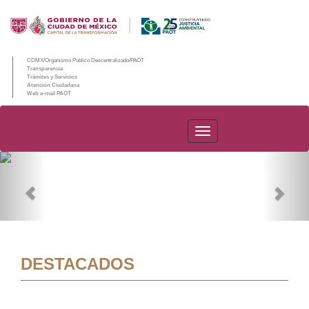
CDMX/Organismo Público Descentralizado/PAOT
Transparencia
Trámites y Servicios
Atención Ciudadana
Web e-mail PAOT
PAOT
Previous
Nex
DESTACADOS