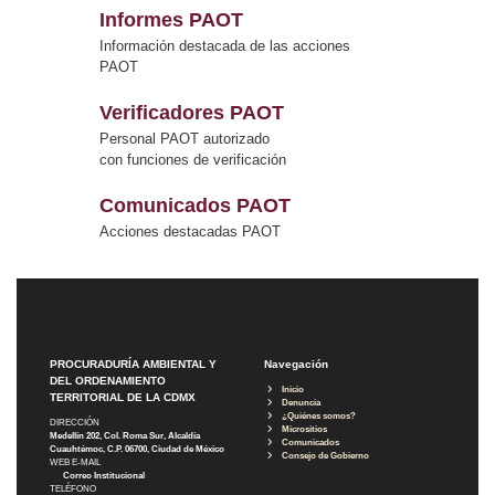
Informes PAOT
Información destacada de las acciones
PAOT
Verificadores PAOT
Personal PAOT autorizado
con funciones de verificación
Comunicados PAOT
Acciones destacadas PAOT
PROCURADURÍA AMBIENTAL Y
Navegación
DEL ORDENAMIENTO
Inicio
TERRITORIAL DE LA CDMX
Denuncia
¿Quiénes somos?
DIRECCIÓN
Micrositios
Medellín 202, Col. Roma Sur, Alcaldía
Comunicados
Cuauhtémoc, C.P. 06700, Ciudad de México
Consejo de Gobierno
WEB E-MAIL
Correo Institucional
TELÉFONO