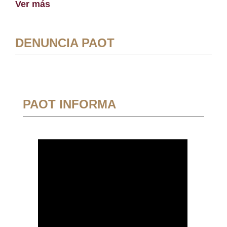
Ver más
DENUNCIA PAOT
PAOT INFORMA