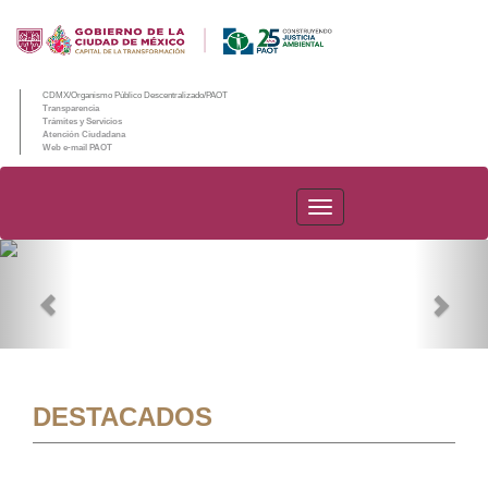
CDMX/Organismo Público Descentralizado/PAOT
Transparencia
Trámites y Servicios
Atención Ciudadana
Web e-mail PAOT
PAOT
Previous
Nex
DESTACADOS