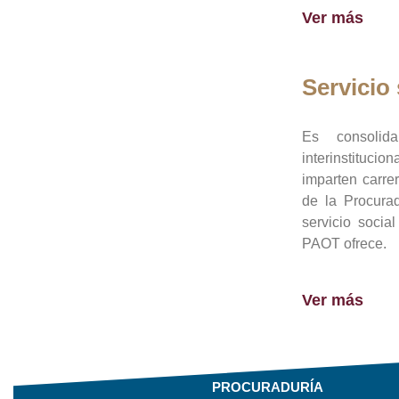
Ver más
Servicio 
Es consolid
interinstituci
imparten carre
de la Procura
servicio socia
PAOT ofrece.
Ver más
PROCURADURÍA