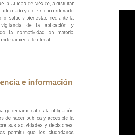
de la Ciudad de México, a disfrutar
 adecuado y un territorio ordenado
llo, salud y bienestar, mediante la
vigilancia de la aplicación y
 de la normatividad en materia
 ordenamiento territorial.
encia e información
ia gubernamental es la obligación
os de hacer pública y accesible la
bre sus actividades y decisiones.
es permitir que los ciudadanos