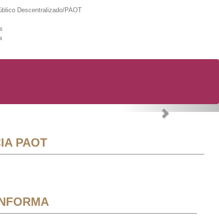
lico Descentralizado/PAOT
s
a
Next
IA PAOT
INFORMA