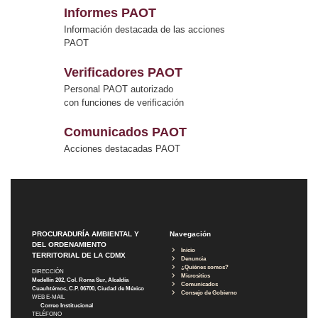
Informes PAOT
Información destacada de las acciones
PAOT
Verificadores PAOT
Personal PAOT autorizado
con funciones de verificación
Comunicados PAOT
Acciones destacadas PAOT
PROCURADURÍA AMBIENTAL Y
Navegación
DEL ORDENAMIENTO
Inicio
TERRITORIAL DE LA CDMX
Denuncia
¿Quiénes somos?
DIRECCIÓN
Micrositios
Medellín 202, Col. Roma Sur, Alcaldía
Comunicados
Cuauhtémoc, C.P. 06700, Ciudad de México
Consejo de Gobierno
WEB E-MAIL
Correo Institucional
TELÉFONO