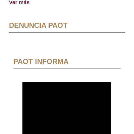
Ver más
DENUNCIA PAOT
PAOT INFORMA