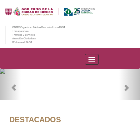
CDMX/Organismo Público Descentralizado/PAOT
Transparencia
Trámites y Servicios
Atención Ciudadana
Web e-mail PAOT
PAOT
Previous
Nex
DESTACADOS